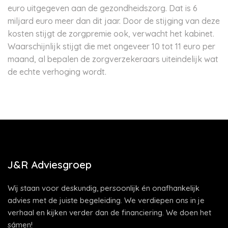
euro uitgegeven aan de gezondheidszorg. Dat is 6
miljard euro meer dan dit jaar. Door de stijging van deze
kosten stijgt de zorgpremie ook, verwacht het kabinet.
Waarschijnlijk stijgt die met ongeveer 10 tot 11 euro per
maand, al bepalen de zorgverzekeraars uiteindelijk wat
de echte verhoging wordt.
J&R Adviesgroep
Wij staan voor deskundig, persoonlijk én onafhankelijk
advies met de juiste begeleiding. We verdiepen ons in je
verhaal en kijken verder dan de financiering. We doen het
sámen!