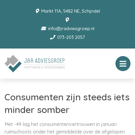
Markt 11A, 5482 NE, Schijndel
info@jradviesgroep.nl
073-203 2057
Consumenten zijn steeds iets
minder somber
Met -49 lag het consumentenvertrouwen in januari
ruimschoots onder het gemiddelde over de afgelopen