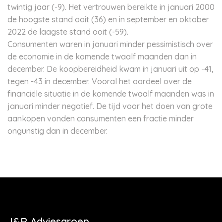
twintig jaar (-9). Het vertrouwen bereikte in januari 2000
de hoogste stand ooit (36) en in september en oktober
2022 de laagste stand ooit (-59).
Consumenten waren in januari minder pessimistisch over
de economie in de komende twaalf maanden dan in
december. De koopbereidheid kwam in januari uit op -41,
tegen -43 in december. Vooral het oordeel over de
financiële situatie in de komende twaalf maanden was in
januari minder negatief. De tijd voor het doen van grote
aankopen vonden consumenten een fractie minder
ongunstig dan in december.
J&R Adviesgroep