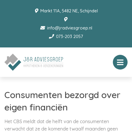
Markt 11A, 5482 NE, Schijndel
info@jradviesgroep.nl
073-203 2057
Consumenten bezorgd over
eigen financiën
Het CBS meldt dat de helft van de consumenten
verwacht dat ze de komende twaalf maanden geen