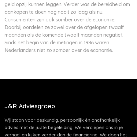
geld opzij kunnen leggen. Verder was de bereidheid om
aankopen te doen nog nooit zo laag als nu.
Consumenten zijn ook somber over de economie.
Daarbij oordelen ze zowel over de afgelopen twaalf
maanden als de komende twaalf maanden negatief.
Sinds het begin van de metingen in 1986 waren
Nederlanders niet zo somber over de economie.
J&R Adviesgroep
Wij staan voor deskundig, persoonlijk én onafhankelijk
advies met de juiste begeleiding. We verdiepen ons in je
verhaal en kijken verder dan de financiering. We doen het