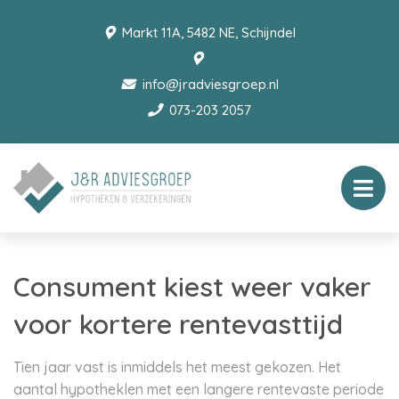
Markt 11A, 5482 NE, Schijndel
info@jradviesgroep.nl
073-203 2057
Consument kiest weer vaker
voor kortere rentevasttijd
Tien jaar vast is inmiddels het meest gekozen. Het
aantal hypotheklen met een langere rentevaste periode