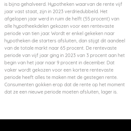
is bijna gehalveerd. Hypotheken waarvan de rente vijf
jaar vast staat, zijn in 2023 verdriedubbeld. Het
afgelopen jaar werd in ruim de helft (55 procent) van
alle hypotheekdelen gekozen voor een rentevaste
periode van tien jaar. Wordt er enkel gekeken naar
hypotheken die starters afsluiten, dan stijgt dit aandeel
van de totale markt naar 65 procent. De rentevaste
periode van vijf jaar ging in 2023 van 3 procent aan het
begin van het jaar naar 9 procent in december. Dat
vaker wordt gekozen voor een kortere rentevaste
periode heeft alles te maken met de gestegen rente.
Consumenten gokken erop dat de rente op het moment
dat ze een nieuwe periode moeten afsluiten, lager is.