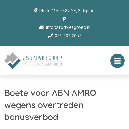
Markt 11A, 5482 NE, Schijndel
info@jradviesgroep.nl
073-203 2057
Boete voor ABN AMRO
wegens overtreden
bonusverbod