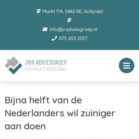
Markt 11A, 5482 NE, Schijndel
info@jradviesgroep.nl
073-203 2057
Bijna helft van de
Nederlanders wil zuiniger
aan doen