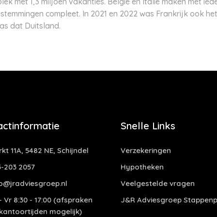
ek met 1,3 miljoen vakanties. België en Italië maken met iede
stemmingen compleet. In 2021 en 2022 was Frankrijk ook het
as dat Duitsland.
actinformatie
Snelle Links
kt 11A, 5482 NE, Schijndel
Verzekeringen
-203 2057
Hypotheken
o@jradviesgroep.nl
Veelgestelde vragen
 Vr 8:30 - 17:00 (afspraken
J&R Adviesgroep Stappenp
 kantoortijden mogelijk)