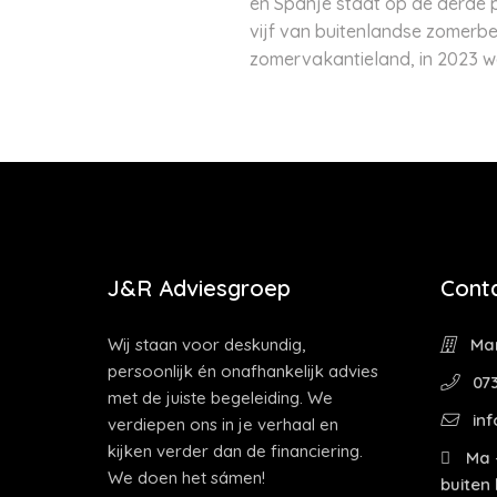
en Spanje staat op de derde pl
vijf van buitenlandse zomerbe
zomervakantieland, in 2023 w
J&R Adviesgroep
Cont
Wij staan voor deskundig,
Mar
persoonlijk én onafhankelijk advies
073
met de juiste begeleiding. We
inf
verdiepen ons in je verhaal en
kijken verder dan de financiering.
Ma -
We doen het sámen!
buiten