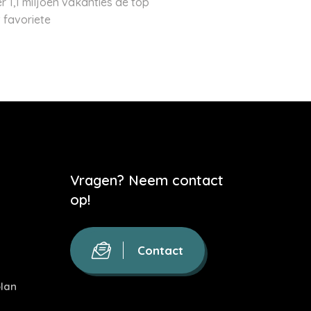
r 1,1 miljoen vakanties de top
 favoriete
Vragen? Neem contact
op!
Contact
lan