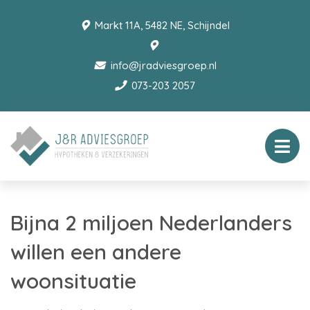
Markt 11A, 5482 NE, Schijndel
info@jradviesgroep.nl
073-203 2057
Bijna 2 miljoen Nederlanders
willen een andere
woonsituatie