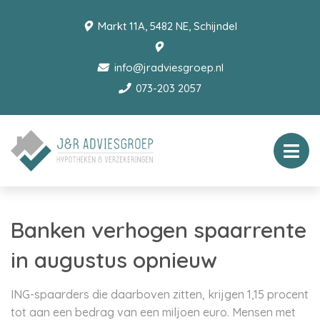
Markt 11A, 5482 NE, Schijndel
info@jradviesgroep.nl
073-203 2057
Banken verhogen spaarrente
in augustus opnieuw
ING-spaarders die daarboven zitten, krijgen 1,15 procent
tot aan een bedrag van een miljoen euro. Mensen met