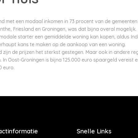
and met een modaal inkomen in 73 procent van de gemeenten 
the, Friesland en Groningen, was dat bijna overal mogelijk. 
s modale starter een gemiddelde woning kan kopen, aldus In
erhaupt kans te maken op de aankoop van een woning.
 zijn de prijzen het sterkst gestegen. Maar ook in andere re
In Oost-Groningen is bijna 125.000 euro spaargeld vereist en
0 euro.
actinformatie
Snelle Links