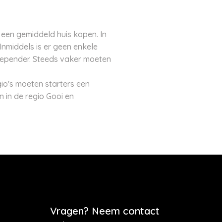
een gemiddeld huis kopen. In
Inmiddels is er geen enkele
depender. Steeds vaker moeten
gio's moeten starters een
 in de regio Gooi en
Vragen? Neem contact