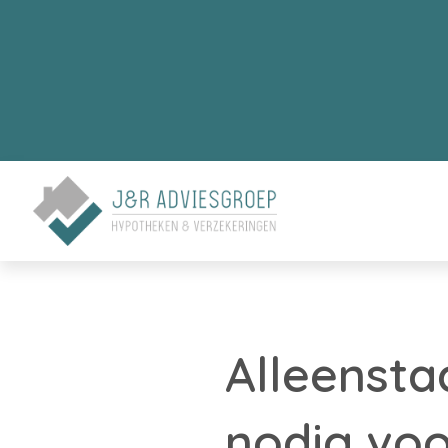
Alleensta
nodig voo