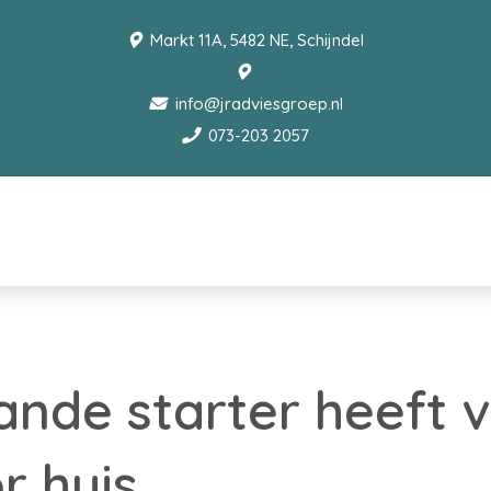
Markt 11A, 5482 NE, Schijndel
info@jradviesgroep.nl
073-203 2057
ande starter heeft
r huis