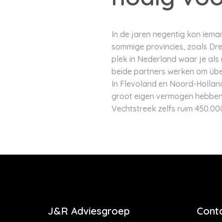
In de jaren negentig kon iem
sommige provincies, zoals Dren
plek in Nederland waar je al
beide partners werken om üb
In Flevoland en Noord-Holland
groot eigen vermogen hebben. 
Vechtstreek zelfs ruim 450.00
J&R Adviesgroep
Cont