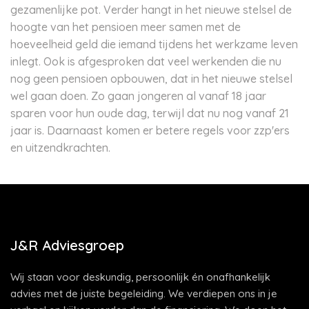
gezamenlijke pot. Verder hangt in het nieuwe stelsel de
hoogte van het pensioen meer samen met de
hoeveelheid geld die iemand tijdens het werkzame leven
inlegt. Ook is afgesproken dat veel werkenden die nu
nog geen pensioen opbouwen, dat in het nieuwe stelsel
wel gaan doen. Zo gaan jongeren al vanaf 18 jaar
sparen voor hun oude dag, terwijl dat nu nog vanaf 21
jaar is. Daarnaast komen er betere regels voor zzp'ers
en uitzendkrachten.
J&R Adviesgroep
Wij staan voor deskundig, persoonlijk én onafhankelijk
advies met de juiste begeleiding. We verdiepen ons in je