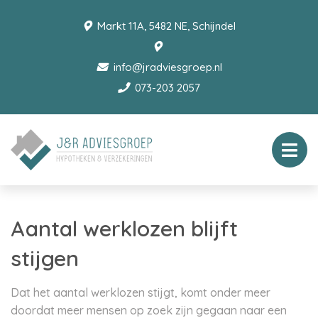
Markt 11A, 5482 NE, Schijndel
info@jradviesgroep.nl
073-203 2057
Aantal werklozen blijft
stijgen
Dat het aantal werklozen stijgt, komt onder meer
doordat meer mensen op zoek zijn gegaan naar een