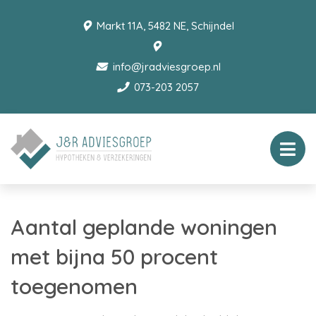
Markt 11A, 5482 NE, Schijndel
info@jradviesgroep.nl
073-203 2057
Aantal geplande woningen
met bijna 50 procent
toegenomen