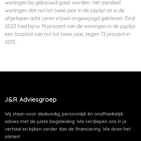
woningen bij gebouwd gaan worden. Het aandeel
woningen dat nul tot twee jaar in de pijplijn zit is de
afgelopen acht jaren vrijwel ongewijzigd gebleven. Eind
2023 had bijna 74 procent van de woningen in de pijplijn
een looptijd van nul tot twee jaar, tegen 72 procent in
2015.
J&R Adviesgroep
Wij staan voor deskundig, persoonlijk én onafhankelijk
advies met de juiste begeleiding. We verdiepen ons in je
verhaal en kijken verder dan de financiering. We doen het
sámen!