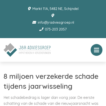
Markt 11A, 5482 NE, Schijndel
info@jradviesgroep.nl
073-203 2057
8 miljoen verzekerde schade
tijdens jaarwisseling
Het schadebedrag is lager dan vorig jaar. De eerste
schatting van de schade van die nieuwjaarsnacht was