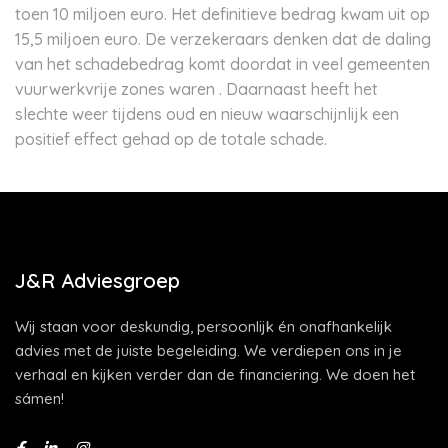
toen 10 miljoen euro. Het definitieve bedrag kwam uit op
15,5 miljoen euro. De verzekeraars denken dat de daling
van het schadebedrag komt doordat in veel gemeenten
vuurwerkvrije zones waren . Daarnaast heeft het
slechte weer tijdens oud en nieuw waarschijnlijk een
positief effect gehad op de totale schade.
J&R Adviesgroep
Wij staan voor deskundig, persoonlijk én onafhankelijk
advies met de juiste begeleiding. We verdiepen ons in je
verhaal en kijken verder dan de financiering. We doen het
sámen!