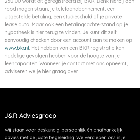
250,00 wordt dit geregistreerd bij BKR. Denk hierbij aan
rood mogen staan, je telefoonabonnement, een
uitgestelde betaling, een studieschuld of je private
lease auto. Maar ook een betalingsachterstand op je
hypotheek is hier terug te vinden. Je kunt dit zelf
eenvoudig checken door een account aan te maken op
www.bkr.nl
. Het hebben van een BKR registratie kan
nadelige gevolgen hebben voor de hoogte van je
leencapaciteit. Wanneer je contact met ons opneemt,
adviseren we je hier graag over.
J&R Adviesgroep
Wij staan voor deskundig, persoonlijk én onafhankelijk
advies met de juiste begeleiding. We verdiepen ons in je