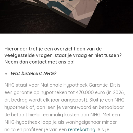
Hieronder tref je een overzicht aan van de
veelgestelde vragen. staat je vraag er niet tussen?
Neem dan contact met ons op!
Wat betekent NHG?
NHG staat voor Nationale Hypotheek Garantie. Dit is
een garantie op hypotheken tot 470.000 euro (in 2026,
dit bedrag wordt elk jaar aangepast). Sluit je een NHG-
hypotheek af, dan leen je verantwoord en betaalbaar.
Je betaalt hierbij eenmalig kosten aan NHG. Met een
NHG-hypotheek loop je als woningeigenaar minder
risico en profiteer je van een
rentekorting
. Als je